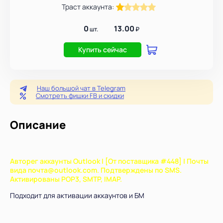
Траст аккаунта:
0
13.00
шт.
₽
Купить сейчас
Наш большой чат в Telegram
Смотреть фишки FB и скидки
Описание
Авторег аккаунты Outlook | [От поставщика #448] | Почты
вида почта@outlook.com. Подтверждены по SMS.
Активированы POP3, SMTP, IMAP.
Подходит для активации аккаунтов и БМ
Всего позиций в корзине
Всего товара в корзине
(шт)