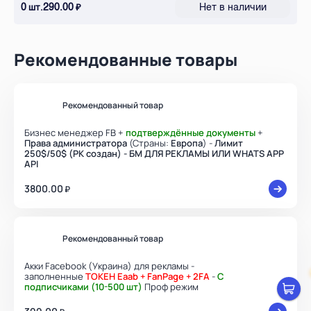
0
290.00
Нет в наличии
шт.
₽
Рекомендованные товары
Рекомендованный товар
Бизнес менеджер FB +
подтверждённые документы
+
Права администратора
(Страны:
Европа
) -
Лимит
250$/50$ (РК создан) - БМ ДЛЯ РЕКЛАМЫ ИЛИ WHATS APP
API
3800.00
₽
Рекомендованный товар
Акки Facebook (Украина) для рекламы -
заполненные
ТОКЕН Eaab + FanPage + 2FA
-
С
подписчиками (10-500 шт)
Проф режим