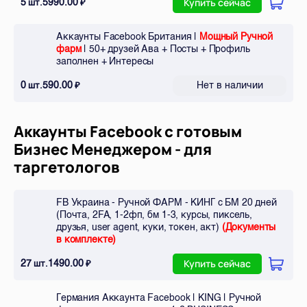
5
5990.00
шт.
₽
Купить сейчас
Аккаунты Facebook Британия |
Мощный Ручной
фарм
| 50+ друзей Ава + Посты + Профиль
заполнен + Интересы
0
590.00
Нет в наличии
шт.
₽
Аккаунты Facebook с готовым
Бизнес Менеджером - для
таргетологов
FB Украина - Ручной ФАРМ - КИНГ с БМ 20 дней
(Почта, 2FA, 1-2фп, бм 1-3, курсы, пиксель,
друзья, user agent, куки, токен, акт)
(Документы
в комплекте)
Всего позиций в корзине
Всего товара в корзине
(шт)
27
1490.00
шт.
₽
Купить сейчас
Сумма к оплате (без скидок)
Руб.
Германия Аккаунта Facebook | KING | Ручной