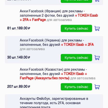
Акки Facebook (Франция) для рекламы -
заполненные 2 фотки, без друзей
+ ТОКЕН Eaab
+ 2FA + FanPage
для автозалива
81
189.00
шт.
₽
Купить сейчас
Акки Facebook (Украина) для рекламы -
заполненные, без друзей
+ ТОКЕН Eaab + 2FA
для автозалива
30
149.00
шт.
₽
Купить сейчас
Акки Facebook (Казахстан) для рекламы -
заполненные, без друзей
+ ТОКЕН Eaab +
FanPage (Аккаунты без почты)
для автозалива
207
89.00
шт.
₽
Купить сейчас
Аккаунты Фейсбук, зарегистрированные в
течение полугода, есть 2FA, основная
электронная почта