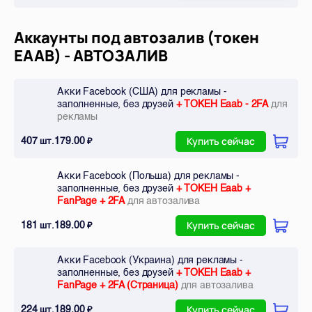
Аккаунты под автозалив (токен
EAAB) - АВТОЗАЛИВ
Акки Facebook (США) для рекламы -
заполненные, без друзей
+ ТОКЕН Eaab - 2FA
для
рекламы
407
179.00
шт.
₽
Купить сейчас
Акки Facebook (Польша) для рекламы -
заполненные, без друзей
+ ТОКЕН Eaab +
FanPage + 2FA
для автозалива
181
189.00
шт.
₽
Купить сейчас
Акки Facebook (Украина) для рекламы -
заполненные, без друзей
+ ТОКЕН Eaab +
FanPage + 2FA (Страница)
для автозалива
224
189.00
шт.
₽
Купить сейчас