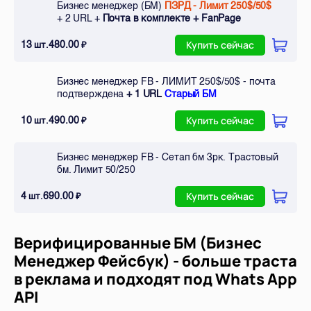
Бизнес менеджер (БМ)
ПЗРД - Лимит 250$/50$
+ 2 URL +
Почта в комплекте + FanPage
13
480.00
шт.
₽
Купить сейчас
Бизнес менеджер FB - ЛИМИТ 250$/50$ - почта
подтверждена
+ 1 URL
Старый БМ
10
490.00
шт.
₽
Купить сейчас
Бизнес менеджер FB - Сетап бм 3рк. Трастовый
бм. Лимит 50/250
4
690.00
шт.
₽
Купить сейчас
Верифицированные БМ (Бизнес
Менеджер Фейсбук) - больше траста
в реклама и подходят под Whats App
API