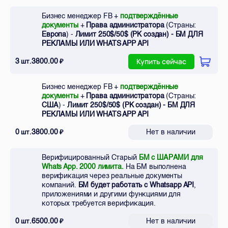
Бизнес менеджер FB +
подтверждённые
документы
+
Права администратора
(Страны:
Европа
) -
Лимит 250$/50$ (РК создан) - БМ ДЛЯ
РЕКЛАМЫ ИЛИ WHATS APP API
3
3800.00
шт.
₽
Купить сейчас
Бизнес менеджер FB +
подтверждённые
документы
+
Права администратора
(Страны:
США
) -
Лимит 250$/50$ (РК создан) - БМ ДЛЯ
РЕКЛАМЫ ИЛИ WHATS APP API
0
3800.00
Нет в наличии
шт.
₽
Верифицированный Старый
БМ с ШАРАМИ для
Whats App. 2000 лимита.
На БМ выполнена
верификация через реальные документы
компаний.
БМ будет работать с Whatsapp API
,
приложениями и другими функциями для
которых требуется верификация.
0
6500.00
Нет в наличии
шт.
₽