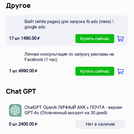
Другое
Вайт (white pages) для запуска fb ads (meta) \
google ads.
17
1490.00
шт.
₽
Купить сейчас
Личная консультация по запуску рекламы на
Facebook (1 час)
1
4990.00
шт.
₽
Купить сейчас
Chat GPT
ChatGPT OpenAi ЛИЧНЫЙ АКК + ПОЧТА - версия
GPT-4o (Оплаченный аккаунт на 30 дней)
0
2400.00
Нет в наличии
шт.
₽