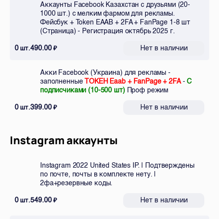
Аккаунты Facebook Казахстан с друзьями (20-
1000 шт.) с мелким фармом для рекламы.
Фейсбук + Token EAAB + 2FA + FanPage 1-8 шт
(Страница) - Регистрация октябрь 2025 г.
0
490.00
Нет в наличии
шт.
₽
Акки Facebook (Украина) для рекламы -
заполненные
ТОКЕН Eaab + FanPage + 2FA
-
С
подписчиками (10-500 шт)
Проф режим
0
399.00
Нет в наличии
шт.
₽
Instagram аккаунты
Instagram 2022 United States IP. | Подтверждены
по почте, почты в комплекте нету. |
2фа+резервные коды.
0
549.00
Нет в наличии
шт.
₽