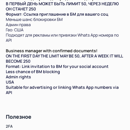
В ПЕРВЫЙ ДЕНЬ МОЖЕТ БЫТЬ ЛИМИТ 50, ЧЕРЕЗ НЕДЕЛЮ
ОН СТАНЕТ 250
Формат: Ссылка приглашение в БМ для вашего соц
Меньше шанс блокировки БМ
Админ права
Гео: США
Подходят для рекламы или привязки Whats App номера по
API
Всего позиций в корзине
Business manager with confirmed documents!
Всего товара в корзине
(шт)
ON THE FIRST DAY THE LIMIT MAY BE 50, AFTER A WEEK IT WILL
Сумма к оплате (без скидок)
Руб.
BECOME 250
Format: Link invitation to BM for your social account
Less chance of BM blocking
Admin rights
USA
Suitable for advertising or linking Whats App numbers via
API
Полезное
2FA