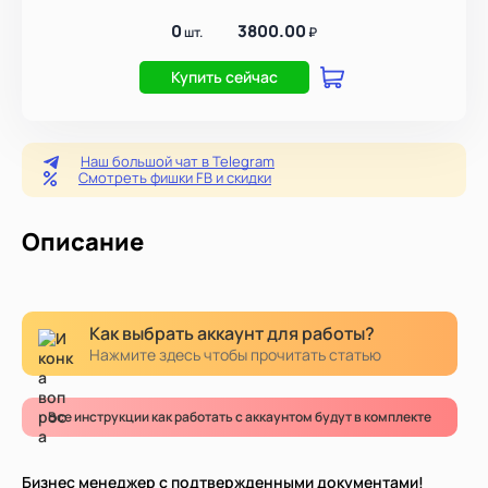
0
3800.00
шт.
₽
Купить сейчас
Наш большой чат в Telegram
Смотреть фишки FB и скидки
Описание
Как выбрать аккаунт для работы?
Нажмите здесь чтобы прочитать статью
Все инструкции как работать с аккаунтом будут в комплекте
Бизнес менеджер с подтвержденными документами!