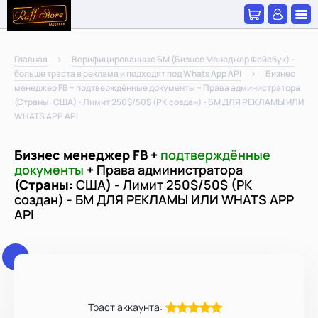
Главная
Верифицированные БМ (Бизнес Менеджер Фейсбук) -
больше траста в реклама и подходят под Whats App API
Бизнес
менеджер FB + подтверждённые документы + Права администратора
(Страны: США) - Лимит 250$/50$ (РК создан) - БМ ДЛЯ РЕКЛАМЫ ИЛИ
WHATS APP API
Бизнес менеджер FB +
подтверждённые
документы
+
Права администратора
(Страны:
США
) -
Лимит 250$/50$ (РК
создан) - БМ ДЛЯ РЕКЛАМЫ ИЛИ WHATS APP
API
Траст аккаунта: