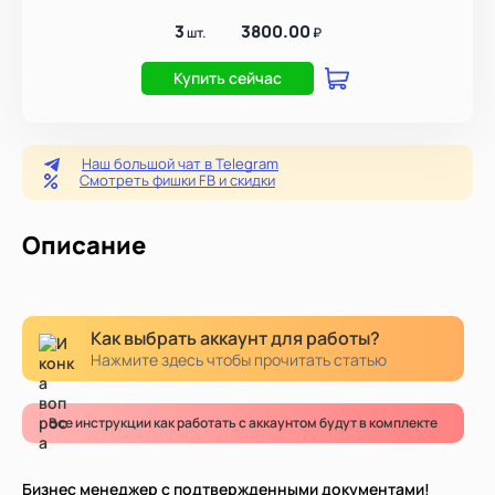
3
3800.00
шт.
₽
Купить сейчас
Наш большой чат в Telegram
Смотреть фишки FB и скидки
Описание
Как выбрать аккаунт для работы?
Нажмите здесь чтобы прочитать статью
Все инструкции как работать с аккаунтом будут в комплекте
Бизнес менеджер с подтвержденными документами!