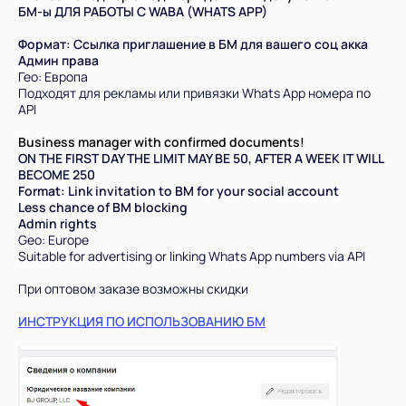
БМ-ы ДЛЯ РАБОТЫ С WABA (WHATS APP)
Формат: Ссылка приглашение в БМ для вашего соц акка
Админ права
Гео: Европа
Подходят для рекламы или привязки Whats App номера по
API
Business manager with confirmed documents!
ON THE FIRST DAY THE LIMIT MAY BE 50, AFTER A WEEK IT WILL
BECOME 250
Format: Link invitation to BM for your social account
Less chance of BM blocking
Admin rights
Geo: Europe
Suitable for advertising or linking Whats App numbers via API
Всего позиций в корзине
При оптовом заказе возможны скидки
Всего товара в корзине
(шт)
Сумма к оплате (без скидок)
Руб.
ИНСТРУКЦИЯ ПО ИСПОЛЬЗОВАНИЮ БМ