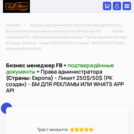
Главная
Верифицированные БМ (Бизнес Менеджер Фейсбук) -
больше траста в реклама и подходят под Whats App API
Бизнес
менеджер FB + подтверждённые документы + Права администратора
(Страны: Европа) - Лимит 250$/50$ (РК создан) - БМ ДЛЯ РЕКЛАМЫ
ИЛИ WHATS APP API
Бизнес менеджер FB +
подтверждённые
документы
+
Права администратора
(Страны:
Европа
) -
Лимит 250$/50$ (РК
создан) - БМ ДЛЯ РЕКЛАМЫ ИЛИ WHATS APP
API
Траст аккаунта: