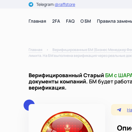
Telegram:
@raffstore
Главная
2FA
FAQ
О БМ
Правила замен
Главная
Верифицированные БМ (Бизнес Менеджер Фейсб
лимита. На БМ выполнена верификация через реальные док
Верифицированный Старый
БМ с ШАРА
документы компаний.
БМ будет работа
верификация.
На
Опи