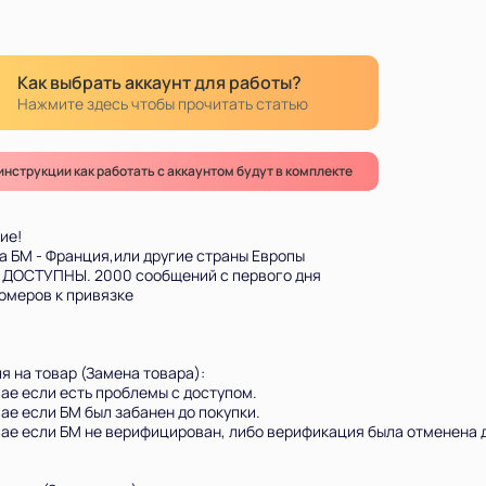
Как выбрать аккаунт для работы?
Нажмите здесь чтобы прочитать статью
инструкции как работать с аккаунтом будут в комплекте
ие!
а БМ - Франция,или другие страны Европы
 ДОСТУПНЫ. 2000 сообщений с первого дня
номеров к привязке
я на товар (Замена товара):
чае если есть проблемы с доступом.
чае если БМ был забанен до покупки.
чае если БМ не верифицирован, либо верификация была отменена д