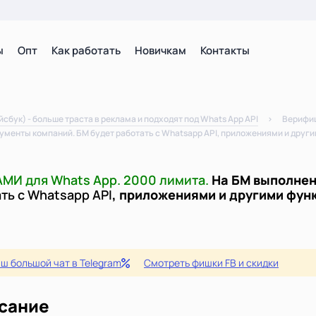
ы
Опт
Как работать
Новичкам
Контакты
ук) - больше траста в реклама и подходят под Whats App API
Верифиц
ументы компаний. БМ будет работать с Whatsapp API, приложениями и друг
МИ для Whats App. 2000 лимита.
На БМ выполнен
ть с Whatsapp API
, приложениями и другими фун
ш большой чат в Telegram
Смотреть фишки FB и скидки
сание