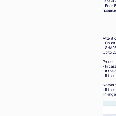
Гаранти
- Если 
привязк
______
Attenti
- Countr
- SHARE
Up to 2
Product
- In cas
- If the
- If the
No warr
- If the
linking