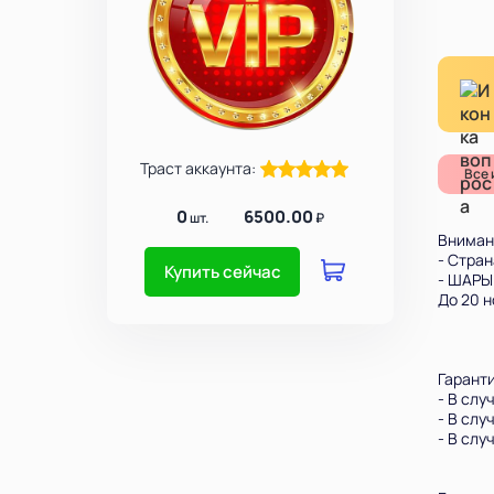
Траст аккаунта:
Все 
0
6500.00
шт.
₽
Вниман
- Стран
Купить сейчас
- ШАРЫ
До 20 
Гаранти
- В слу
- В слу
- В слу