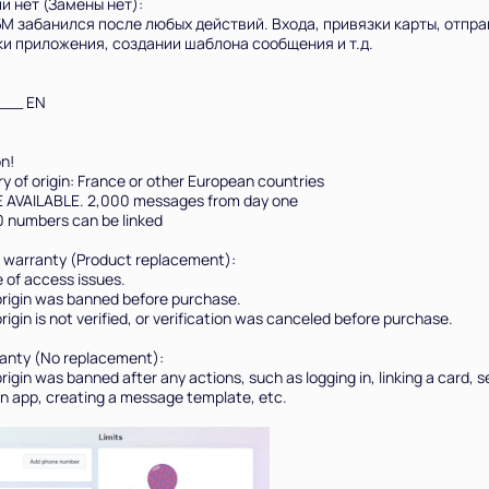
и нет (Замены нет):
БМ забанился после любых действий. Входа, привязки карты, отпра
и приложения, создании шаблона сообщения и т.д.
__ EN
on!
Всего позиций в корзине
y of origin: France or other European countries
Всего товара в корзине
(шт)
 AVAILABLE. 2,000 messages from day one
0 numbers can be linked
Сумма к оплате (без скидок)
Руб.
 warranty (Product replacement):
e of access issues.
 origin was banned before purchase.
 origin is not verified, or verification was canceled before purchase.
anty (No replacement):
 origin was banned after any actions, such as logging in, linking a card,
 an app, creating a message template, etc.