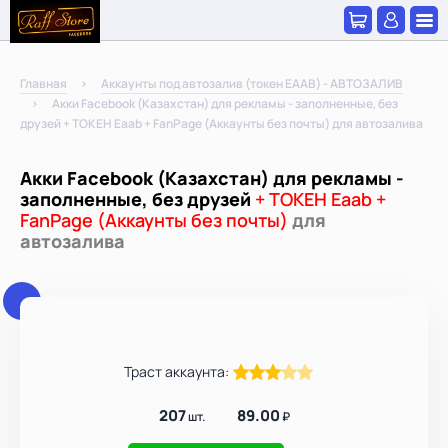
Главная
Аккаунты под автозалив (токен EAAB) - АВТОЗАЛИВ
Акки Facebook (Казахстан) для рекламы - заполненные, без
друзей + ТОКЕН Eaab + FanPage (Аккаунты без почты) для автозалива
Акки Facebook (Казахстан) для рекламы -
заполненные, без друзей
+ ТОКЕН Eaab +
FanPage (Аккаунты без почты)
для
автозалива
Траст аккаунта:
207
89.00
шт.
₽