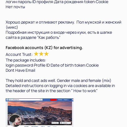
логин:пароль:ID профиля:Дата рождения:token:Cookie
Нет почты
Хорошо держат и отливают рекламу. Пол мужской и женский
(микс)
Подробная инструкция о входе через куки, есть в шапке
сайта в разделе "Как работь"
Facebook accounts (KZ) for advertising.
★
★
★
Account Trust:
The package includes:
login:password:Profile ID:Date of birth:token:Cookie
Dont Have Email
Всего позиций в корзине
Всего товара в корзине
(шт)
They hold and cast ads well. Gender male and female (mix)
Detailed instructions on logging in via cookies are available in
Сумма к оплате (без скидок)
Руб.
the header of the site in the section " How to work"