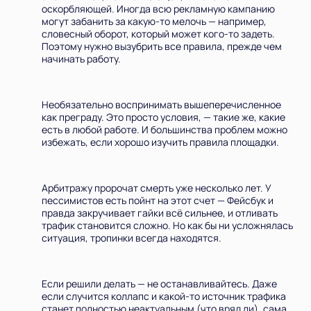
оскорбляющей. Иногда всю рекламную кампанию
могут забанить за какую-то мелочь — например,
словесный оборот, который может кого-то задеть.
Поэтому нужно вызубрить все правила, прежде чем
начинать работу.
Необязательно воспринимать вышеперечисленное
как преграду. Это просто условия, — такие же, какие
есть в любой работе. И большинства проблем можно
избежать, если хорошо изучить правила площадки.
Арбитражу пророчат смерть уже несколько лет. У
пессимистов есть пойнт на этот счет — Фейсбук и
правда закручивает гайки всё сильнее, и отливать
трафик становится сложно. Но как бы ни усложнялась
ситуация, тропинки всегда находятся.
Если решили делать — не останавливайтесь. Даже
если случится коллапс и какой-то источник трафика
станет полностью неактуальным (что вряд ли), сама