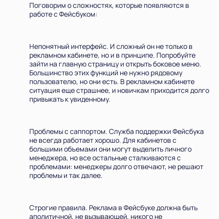
Всего товара в корзине
(шт)
Поговорим о сложностях, которые появляются в
Сумма к оплате (без скидок)
Руб.
работе с Фейсбуком:
Непонятный интерфейс. И сложный он не только в
рекламном кабинете, но и в принципе. Попробуйте
зайти на главную страницу и открыть боковое меню.
Большинство этих функций не нужно рядовому
пользователю, но они есть. В рекламном кабинете
ситуация еще страшнее, и новичкам приходится долго
привыкать к увиденному.
Проблемы с саппортом. Служба поддержки Фейсбука
не всегда работает хорошо. Для кабинетов с
большими объемами они могут выделить личного
менеджера, но все остальные сталкиваются с
проблемами: менеджеры долго отвечают, не решают
проблемы и так далее.
Строгие правила. Реклама в Фейсбуке должна быть
аполитичной, не вызывающей, никого не