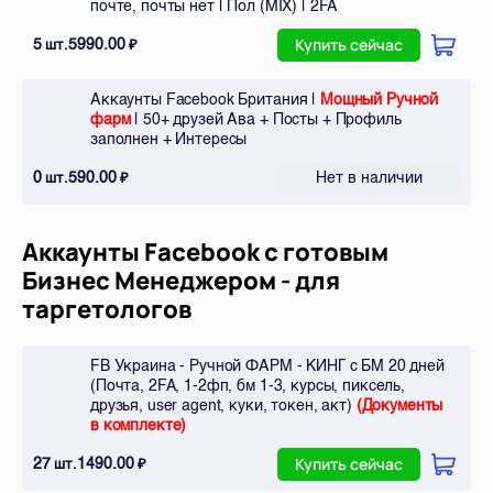
почте, почты нет | Пол (MIX) | 2FA
5
5990.00
шт.
₽
Купить сейчас
Аккаунты Facebook Британия |
Мощный Ручной
фарм
| 50+ друзей Ава + Посты + Профиль
заполнен + Интересы
0
590.00
Нет в наличии
шт.
₽
Аккаунты Facebook с готовым
Бизнес Менеджером - для
таргетологов
FB Украина - Ручной ФАРМ - КИНГ с БМ 20 дней
(Почта, 2FA, 1-2фп, бм 1-3, курсы, пиксель,
Всего позиций в корзине
друзья, user agent, куки, токен, акт)
(Документы
Всего товара в корзине
(шт)
в комплекте)
Сумма к оплате (без скидок)
Руб.
27
1490.00
шт.
₽
Купить сейчас