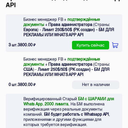
API
Бизнес менеджер FB +
подтверждённые
документы
+
Права администратора
(Страны:
Европа
) -
Лимит 250$/50$ (РК создан) - БМ ДЛЯ
РЕКЛАМЫ ИЛИ WHATS APP API
3
3800.00
шт.
₽
Купить сейчас
Бизнес менеджер FB +
подтверждённые
документы
+
Права администратора
(Страны:
США
) -
Лимит 250$/50$ (РК создан) - БМ ДЛЯ
РЕКЛАМЫ ИЛИ WHATS APP API
0
3800.00
Нет в наличии
шт.
₽
Верифицированный Старый
БМ с ШАРАМИ для
Whats App. 2000 лимита.
На БМ выполнена
верификация через реальные документы
компаний.
БМ будет работать с Whatsapp API
,
приложениями и другими функциями для
которых требуется верификация.