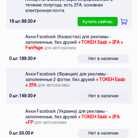
течение полугода, есть 2FA, основная
электронная почта
16
89.00
шт.
₽
Купить сейчас
Акки Facebook (Казахстан) для рекламы -
заполненные, без друзей
+ ТОКЕН Eaab + 2FA +
FanPage
для автозалива
0
189.00
Нет в наличии
шт.
₽
Акки Facebook (Франция) для рекламы -
заполненные 2 фотки, без друзей
+ ТОКЕН Eaab
+ 2FA
для автозалива
0
149.00
Нет в наличии
шт.
₽
Акки Facebook (Украина) для рекламы -
заполненные, без друзей
+ ТОКЕН Eaab + 2FA
+FP
для автозалива
0
55.00
Нет в наличии
шт.
₽