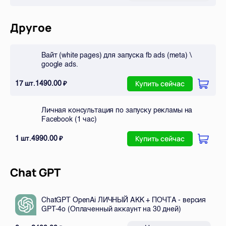
Другое
Вайт (white pages) для запуска fb ads (meta) \
google ads.
17
1490.00
шт.
₽
Купить сейчас
Личная консультация по запуску рекламы на
Facebook (1 час)
1
4990.00
шт.
₽
Купить сейчас
Chat GPT
ChatGPT OpenAi ЛИЧНЫЙ АКК + ПОЧТА - версия
GPT-4o (Оплаченный аккаунт на 30 дней)