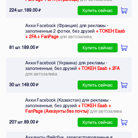
224
189.00
шт.
₽
Купить сейчас
Акки Facebook (Франция) для рекламы -
заполненные 2 фотки, без друзей
+ ТОКЕН Eaab
+ 2FA + FanPage
для автозалива
81
189.00
шт.
₽
Купить сейчас
Акки Facebook (Украина) для рекламы -
заполненные, без друзей
+ ТОКЕН Eaab + 2FA
для автозалива
30
149.00
шт.
₽
Купить сейчас
Акки Facebook (Казахстан) для рекламы -
заполненные, без друзей
+ ТОКЕН Eaab +
FanPage (Аккаунты без почты)
для автозалива
207
89.00
шт.
₽
Купить сейчас
Аккаунты Фейсбук, зарегистрированные в