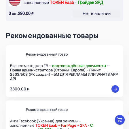
заполненные
ТОКЕН Eaab
-
Пройден ЗРД
0
290.00
Нет в наличии
шт.
₽
Рекомендованные товары
Рекомендованный товар
Бизнес менеджер FB +
подтверждённые документы
+
Права администратора
(Страны:
Европа
) -
Лимит
250$/50$ (РК создан) - БМ ДЛЯ РЕКЛАМЫ ИЛИ WHATS APP
API
3800.00
₽
Рекомендованный товар
Акки Facebook (Украина) для рекламы -
заполненные
ТОКЕН Eaab + FanPage + 2FA
-
С