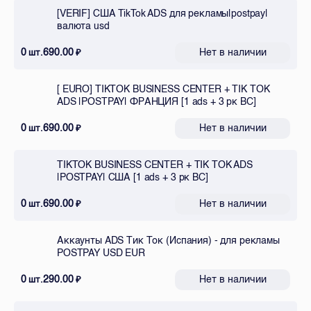
[VERIF] США TikTok ADS для рекламы|postpay|
валюта usd
0
690.00
Нет в наличии
шт.
₽
[ EURO] TIKTOK BUSINESS CENTER + TIK TOK
ADS |POSTPAY| ФРАНЦИЯ [1 ads + 3 рк BC]
0
690.00
Нет в наличии
шт.
₽
TIKTOK BUSINESS CENTER + TIK TOK ADS
|POSTPAY| США [1 ads + 3 рк BC]
0
690.00
Нет в наличии
шт.
₽
Аккаунты ADS Тик Ток (Испания) - для рекламы
POSTPAY USD EUR
0
290.00
Нет в наличии
шт.
₽