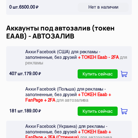
0
6500.00
Нет в наличии
шт.
₽
Аккаунты под автозалив (токен
EAAB) - АВТОЗАЛИВ
Акки Facebook (США) для рекламы -
заполненные, без друзей
+ ТОКЕН Eaab - 2FA
для
рекламы
407
179.00
шт.
₽
Купить сейчас
Акки Facebook (Польша) для рекламы -
заполненные, без друзей
+ ТОКЕН Eaab +
FanPage + 2FA
для автозалива
181
189.00
шт.
₽
Купить сейчас
Акки Facebook (Украина) для рекламы -
заполненные, без друзей
+ ТОКЕН Eaab +
FanPage + 2FA (Страница)
для автозалива