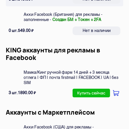
Акки Facebook (Британия) для рекламы -
заполненные -
Создан БМ + Токен + 2FA
0
549.00
Нет в наличии
шт.
₽
KING аккаунты для рекламы в
Facebook
Мамка/Кинг ручной фарм 14 дней + 3 месяца
отлега | ФП | почта firstmail | FACEBOOK | UA | без
SIM
3
1890.00
шт.
₽
Купить сейчас
Аккаунты с Маркетплейсом
Акки Facebook (США) для рекламы -