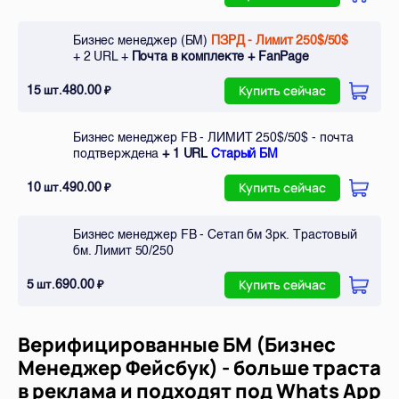
Бизнес менеджер (БМ)
ПЗРД - Лимит 250$/50$
+ 2 URL +
Почта в комплекте + FanPage
15
480.00
шт.
₽
Купить сейчас
Бизнес менеджер FB - ЛИМИТ 250$/50$ - почта
подтверждена
+ 1 URL
Старый БМ
10
490.00
шт.
₽
Купить сейчас
Бизнес менеджер FB - Сетап бм 3рк. Трастовый
бм. Лимит 50/250
5
690.00
шт.
₽
Купить сейчас
Верифицированные БМ (Бизнес
Менеджер Фейсбук) - больше траста
в реклама и подходят под Whats App