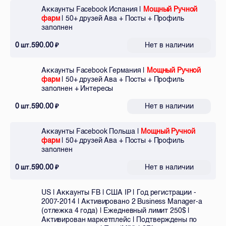
Аккаунты Facebook Испания |
Мощный Ручной
фарм
| 50+ друзей Ава + Посты + Профиль
заполнен
0
590.00
Нет в наличии
шт.
₽
Аккаунты Facebook Германия |
Мощный Ручной
фарм
| 50+ друзей Ава + Посты + Профиль
заполнен + Интересы
0
590.00
Нет в наличии
шт.
₽
Аккаунты Facebook Польша |
Мощный Ручной
фарм
| 50+ друзей Ава + Посты + Профиль
заполнен
0
590.00
Нет в наличии
шт.
₽
US | Аккаунты FB | США IP | Год регистрации -
2007-2014 | Активировано 2 Business Manager-а
(отлежка 4 года) | Ежедневный лимит 250$ |
Активирован маркетплейс | Подтверждены по