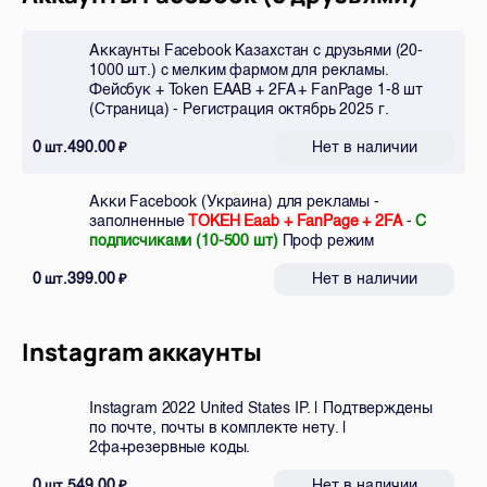
Аккаунты Facebook Казахстан с друзьями (20-
1000 шт.) с мелким фармом для рекламы.
Фейсбук + Token EAAB + 2FA + FanPage 1-8 шт
(Страница) - Регистрация октябрь 2025 г.
0
490.00
Нет в наличии
шт.
₽
Акки Facebook (Украина) для рекламы -
заполненные
ТОКЕН Eaab + FanPage + 2FA
-
С
подписчиками (10-500 шт)
Проф режим
0
399.00
Нет в наличии
шт.
₽
Instagram аккаунты
Instagram 2022 United States IP. | Подтверждены
по почте, почты в комплекте нету. |
2фа+резервные коды.
0
549.00
Нет в наличии
шт.
₽