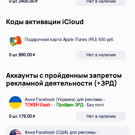
0
2400.00
Нет в наличии
шт.
₽
Коды активации iCloud
Подарочная карта Apple iTunes (RU) 500 руб.
0
890.00
Нет в наличии
шт.
₽
Аккаунты с пройденным запретом
рекламной деятельности (+ЗРД)
Акки Facebook (Украина) для рекламы -
ТОКЕН Eaab -
-
Пройден ЗРД
- Без почт
0
179.00
Нет в наличии
шт.
₽
Акки Facebook (США) для рекламы -