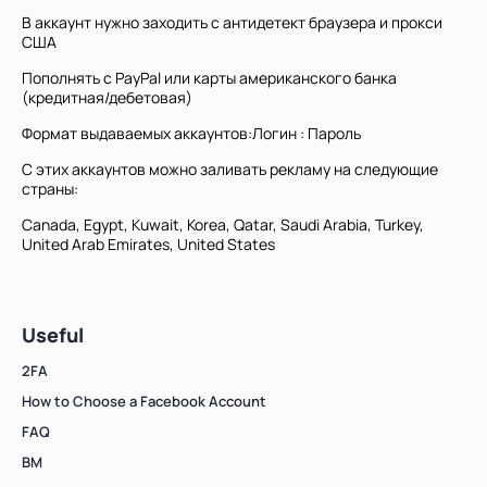
В аккаунт нужно заходить с антидетект браузера и прокси
США
Count items in basket
Пополнять с PayPal или карты американского банка
Count goods in basket
Count
(кредитная/дебетовая)
Price without discount
$
Формат выдаваемых аккаунтов:Логин : Пароль
С этих аккаунтов можно заливать рекламу на следующие
страны:
Canada, Egypt, Kuwait, Korea, Qatar, Saudi Arabia, Turkey,
United Arab Emirates, United States
Useful
2FA
How to Choose a Facebook Account
FAQ
BM